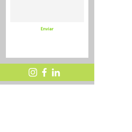
Enviar
Demostrações Financeiras
Política de Privacidade
Política de Privacidade Tráfego​
Política de Troca e Devolução